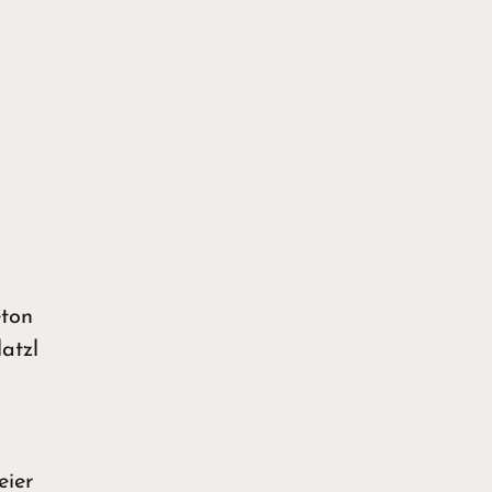
eton
atzl
eier